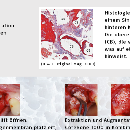
Histologi
einem Sin
tation
hinteren 
len
Die obere
(CB), die
was auf e
hinweist.
(H & E Original Mag. X100)
lift öffnen.
Extraktion und Augmenta
agenmembran platziert,
CoreBone 1000 in Kombin