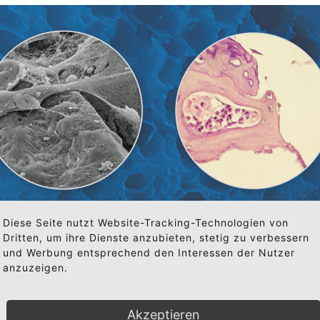
Bioaktivität
Knochen-Transplanta
Diese Seite nutzt Website-Tracking-Technologien von
Schichten von
Konnektivität
Dritten, um ihre Dienste anzubieten, stetig zu verbessern
gespannten aktiven
Junger gewebter
und Werbung entsprechend den Interessen der Nutzer
Osteoprogenitorzellen,
Knochen, der sich au
anzuzeigen.
die an der Oberfläche
Oberfläche des
bioaktiver
gepfropften
Korallenmineralien haften
Korallenminerals abl
Akzeptieren