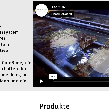
m
m
sersystem
rer
lltem
tiven
r
t CoreBone, die
schaften der
sammenhang mit
iden und die
Produkte