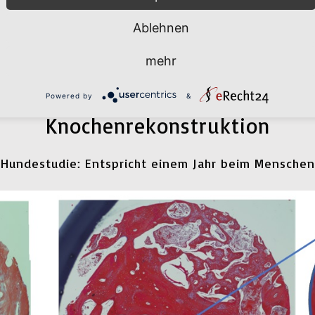
(48 Stunden nach der
beobachtete das
Ablehnen
Transplantation in vivo)
Einwachsen von
Kapillaren in das
mehr
CoreBone-Transplant
Powered by
&
Knochenrekonstruktion
Hundestudie: Entspricht einem Jahr beim Menschen