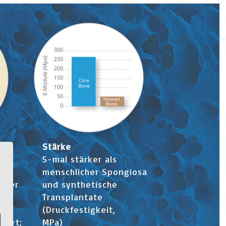
t-
Stärke
5-mal stärker als
menschlicher Spongiosa
f der
und synthetische
Transplantate
(Druckfestigkeit,
agert;
MPa)